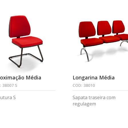
roximação Média
Longarina Média
 38007 S
COD: 38010
rutura S
Sapata traseira com
regulagem