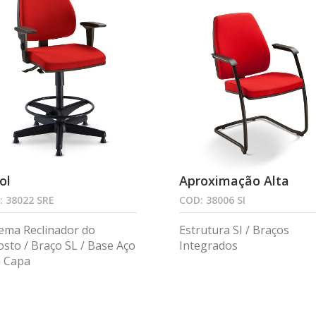
ol
Aproximação Alta
: 38022 SRE
COD: 38006 SI
tema Reclinador do
Estrutura SI / Braços
osto / Braço SL / Base Aço
Integrados
 Capa