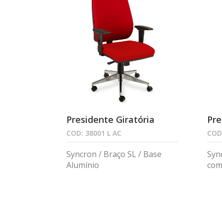
Presidente Giratória
Pre
COD: 38001 L AC
COD:
Syncron / Braço SL / Base
Syn
Alumínio
com