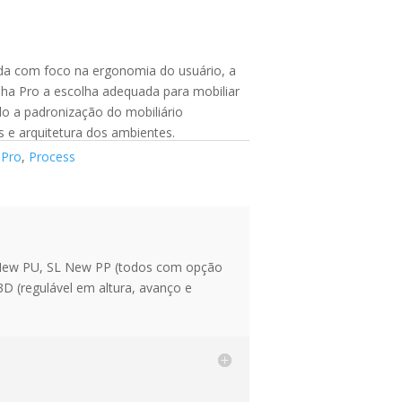
da com foco na ergonomia do usuário, a
nha Pro a escolha adequada para mobiliar
ndo a padronização do mobiliário
s e arquitetura dos ambientes.
,
Pro
,
Process
 New PU, SL New PP (todos com opção
D (regulável em altura, avanço e