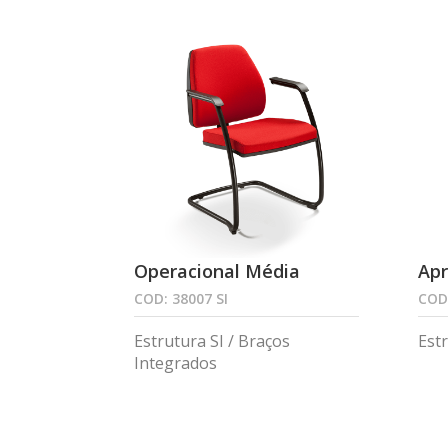
Operacional Média
Ap
COD: 38007 SI
COD:
Estrutura SI / Braços
Est
Integrados