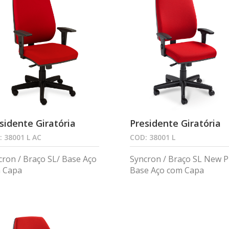
sidente Giratória
Presidente Giratória
 38001 L AC
COD: 38001 L
cron / Braço SL/ Base Aço
Syncron / Braço SL New P
 Capa
Base Aço com Capa