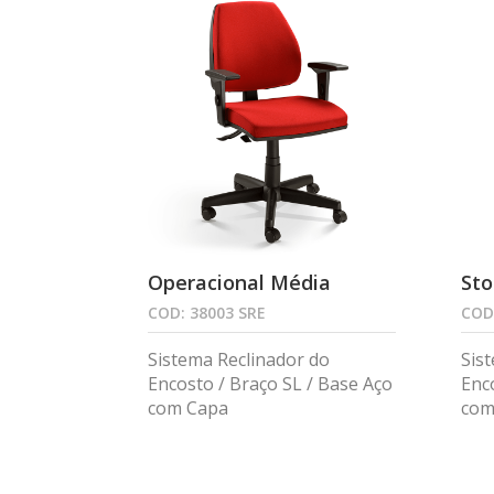
Operacional Média
Sto
COD: 38003 SRE
COD
Sistema Reclinador do
Sis
Encosto / Braço SL / Base Aço
Enc
com Capa
com