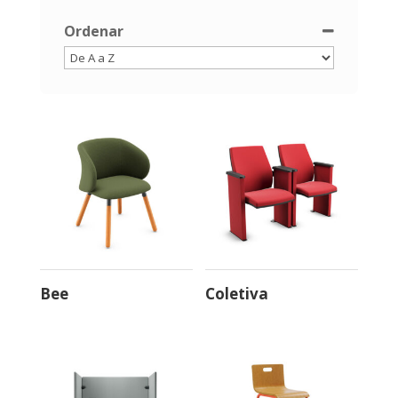
A. Connect
Bee
Ordenar
Create
Boldy
Sort Products
Embrace
Box
Join
C3
Lead & Mind
C4
Learn & Make
Coletiva
Meet
Connect
Process
Duo
Refresh
Essence
Share
Flip
Float
Fun
Bee
Coletiva
Go
Idea
Joy
Leef