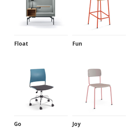
Mais
Match
Moov
NewNet
Prime
Float
Fun
Pro
Raya
Slim
Solo
Spot
Start
StartPlus
Stay
Stilo
Go
Joy
Stretch
Talk