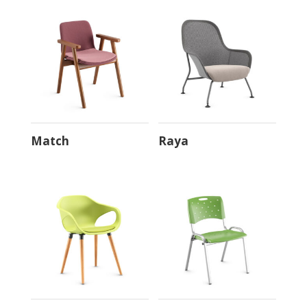
Vélo
Viva
Way
Way Gamer
Yon
Match
Raya